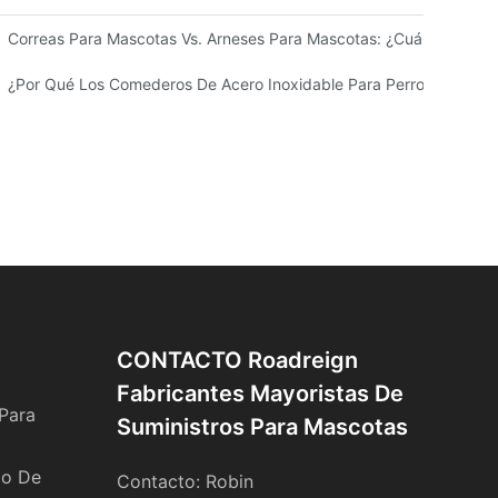
s Y Perros
Correas Para Mascotas Vs. Arneses Para Mascotas: ¿cuál Es Mejor
r?
 Lo Que Todo Dueño De Mascota Debe Saber
¿Por Qué Los Comederos De Acero Inoxidable Para Perros Y Gatos 
CONTACTO Roadreign
Fabricantes Mayoristas De
Para
Suministros Para Mascotas
do De
Contacto: Robin