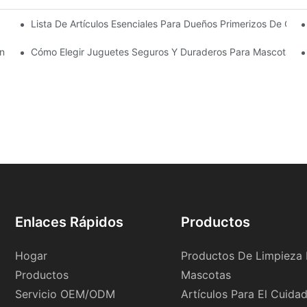
Lista De Artículos Esenciales Para Dueños Primerizos De Gato
scotas?
n Los Productos Multifuncionales 3 En 1 Ahorrar Espacio En Tu Hoga
Cómo Elegir Juguetes Seguros Y Duraderos Para Mascotas:
Enlaces Rápidos
Productos
Hogar
Productos De Limpieza 
Productos
Mascotas
Servicio OEM/ODM
Artículos Para El Cuida