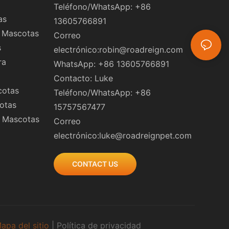
Teléfono/WhatsApp: +86
as
13605766891
a Mascotas
Correo
s
electrónico:
robin@roadreign.com
ra
WhatsApp: +86 13605766891
Contacto: Luke
cotas
Teléfono/WhatsApp: +86
otas
15757567477
a Mascotas
Correo
electrónico:
luke@roadreignpet.com
CONTACT US
apa del sitio
|
Política
de privacidad