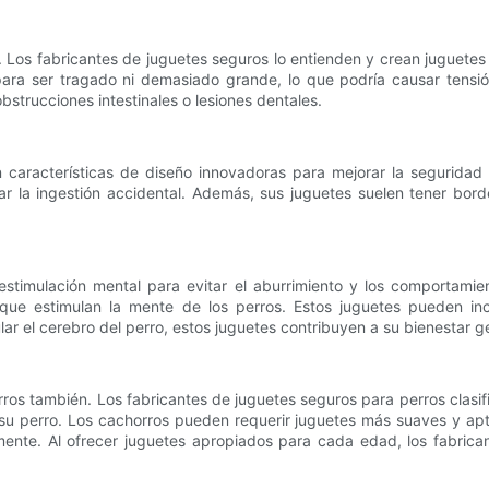
s. Los fabricantes de juguetes seguros lo entienden y crean juguet
ra ser tragado ni demasiado grande, lo que podría causar tensión
bstrucciones intestinales o lesiones dentales.
características de diseño innovadoras para mejorar la seguridad y
tar la ingestión accidental. Además, sus juguetes suelen tener bo
 estimulación mental para evitar el aburrimiento y los comportami
 que estimulan la mente de los perros. Estos juguetes pueden in
lar el cerebro del perro, estos juguetes contribuyen a su bienestar g
rros también. Los fabricantes de juguetes seguros para perros clas
su perro. Los cachorros pueden requerir juguetes más suaves y apt
nte. Al ofrecer juguetes apropiados para cada edad, los fabricant