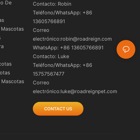
do De
Contacto: Robin
Teléfono/WhatsApp: +86
as
13605766891
a Mascotas
Correo
s
electrónico:
robin@roadreign.com
ra
WhatsApp: +86 13605766891
Contacto: Luke
cotas
Teléfono/WhatsApp: +86
otas
15757567477
a Mascotas
Correo
electrónico:
luke@roadreignpet.com
CONTACT US