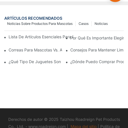
ARTÍCULOS RECOMENDADOS
Noticias Sobre Productos Para Mascotas
Casos
Noticias
Lista De Artículos Esenciales Para Dueños Primerizos De Gatos 
Por Qué Es Importante Elegir 
Correas Para Mascotas Vs. Arneses Para Mascotas: ¿cuál Es Me
Consejos Para Mantener Limpio
¿Qué Tipo De Juguetes Son Buenos Para Las Mascotas?
¿Dónde Puedo Comprar Product
Derechos de autor © 2025 Taizhou Roadreign Pet Products
Co., Ltd. -
www.roadreign.com
|
Mapa del sitio
|
Política
de