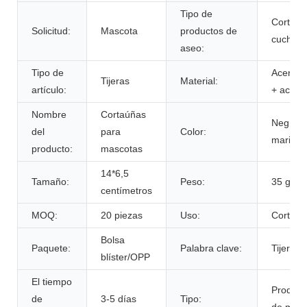
Tipo de
Cortado
Solicitud:
Mascota
productos de
cuchilla
aseo:
Tipo de
Acero in
Tijeras
Material:
artículo:
+ acero 
Nombre
Cortaúñas
Negro/G
del
para
Color:
marino/
producto:
mascotas
14*6,5
Tamaño:
Peso:
35 gra
centímetros
MOQ:
20 piezas
Uso:
Cortaúñ
Bolsa
Paquete:
Palabra clave:
Tijeras
blíster/OPP
El tiempo
Product
de
3-5 días
Tipo:
de masc