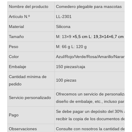
Nombre del producto
Comedero plegable para mascotas
Artículo N.º
LL-2301
Material
Silicona
Tamaño
M: 13×9
×5,5 cm L: 19,3×14×6,7 cm
Peso
M: 66 g L: 120 g
Color
Azul/Rojo/Verde/Rosa/Amarillo/Naranja
Embalaje
150 piezas/caja
Cantidad mínima de
100 piezas
pedido
Ofrecemos un servicio de personalizació
Servicio personalizado
diseño de embalaje, etc., incluso para 
Se debe pagar un depósito del 30% ante
Pago
recibir la copia de los documentos de en
Observaciones
Consulte con nosotros la cantidad de exi