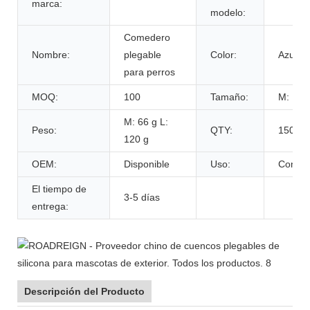
marca:
modelo:
Comedero
Nombre:
plegable
Color:
Azul/R
para perros
MOQ:
100
Tamaño:
M: 13*
M: 66 g L:
Peso:
QTY:
150 pi
120 g
OEM:
Disponible
Uso:
Comede
El tiempo de
3-5 días
entrega:
Descripción del Producto