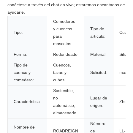
conéctese a través del chat en vivo; estaremos encantados de
ayudarle.
Comederos
y cuencos
Tipo de
Tipo:
Cuenco
para
artículo:
mascotas
Forma:
Redondeado
Material:
Silicon
Tipo de
Cuencos,
cuenco y
tazas y
Solicitud:
masco
comedero:
cubos
Sostenible,
no
Lugar de
Característica:
Zhejia
automático,
origen:
almacenado
Número
Nombre de
ROADREIGN
de
LL-230