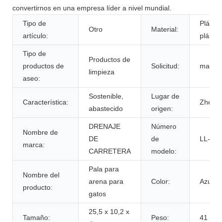
convertirnos en una empresa líder a nivel mundial.
Tipo de
Plástic
Otro
Material:
artículo:
plástic
Tipo de
Productos de
productos de
Solicitud:
masco
limpieza
aseo:
Sostenible,
Lugar de
Característica:
Zhejia
abastecido
origen:
DRENAJE
Número
Nombre de
DE
de
LL-110
marca:
CARRETERA
modelo:
Pala para
Nombre del
arena para
Color:
Azul/V
producto:
gatos
25,5 x 10,2 x
Tamaño:
Peso:
41 gr