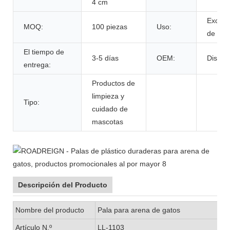
4 cm
Excre
MOQ:
100 piezas
Uso:
de gat
El tiempo de
3-5 días
OEM:
Dispon
entrega:
Productos de
limpieza y
Tipo:
cuidado de
mascotas
Descripción del Producto
Nombre del producto
Pala para arena de gatos
Artículo N.º
LL-1103