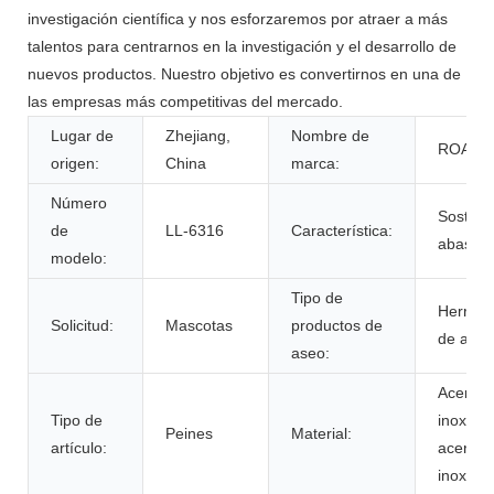
investigación científica y nos esforzaremos por atraer a más
talentos para centrarnos en la investigación y el desarrollo de
nuevos productos. Nuestro objetivo es convertirnos en una de
las empresas más competitivas del mercado.
Lugar de
Zhejiang,
Nombre de
ROADR
origen:
China
marca:
Número
Sostenib
de
LL-6316
Característica:
abastec
modelo:
Tipo de
Herrami
Solicitud:
Mascotas
productos de
de aseo
aseo:
Acero
Tipo de
inoxidab
Peines
Material:
artículo:
acero
inoxida