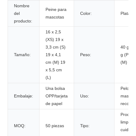
Nombre
Peine para
del
Color:
Plata
mascotas
producto:
16 x 2,5
(XS) 19 x
3,3 cm (S)
40 g (X
Tamaño:
19 x 4,1
Peso:
g (P) 70
cm (M) 19
(M) 79 g
x 5,5 cm
(L)
Una bolsa
Pelo de
Embalaje:
OPP/tarjeta
Uso:
mascot
de papel
recorta
Product
limpieza
MOQ:
50 piezas
Tipo:
cuidado