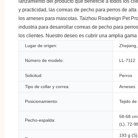
lanzamiento del producto que beneficie a todos los cli
y practicidad, las correas de pecho para perros de al
los arneses para mascotas. Taizhou Roadreign Pet Prod
industria para desarrollar correas de pecho para perro
los clientes. Nuestro deseo es cubrir una amplia gama
Lugar de origen:
Zhejiang,
Número de modelo:
LL-7112
Solicitud:
Perros
Tipo de collar y correa:
Arneses
Posicionamiento:
Tejido de
58-68 cm
Pecho-espalda:
(L), 72-9
193 g (S)