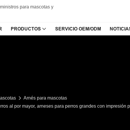
uministros para mascotas y
R
PRODUCTOS
SERVICIO OEM/ODM
NOTICIA
mascotas
Arnés para mascotas
os al por mayor, arneses para perros grandes con impresión pe