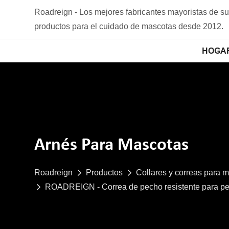
Roadreign - Los mejores fabricantes mayoristas de s
productos para el cuidado de mascotas desde 2012.
HOGA
Arnés Para Mascotas
Roadreign
Productos
Collares y correas para 
ROADREIGN - Correa de pecho resistente para perr