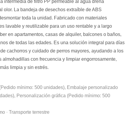
pa intermedia de filtro PP permeable al agua drena
 mal olor. La bandeja de desechos extraíble de ABS
desmontar toda la unidad. Fabricado con materiales
s lavable y reutilizable para un uso rentable y a largo
ber en apartamentos, casas de alquiler, balcones o baños,
os de todas las edades. Es una solución integral para días
o de cachorros y cuidado de perros mayores, ayudando a los
s almohadillas con frecuencia y limpiar engorrosamente,
ás limpia y sin estrés.
(Pedido mínimo: 500 unidades), Embalaje personalizado
dades), Personalización gráfica (Pedido mínimo: 500
o · Transporte terrestre