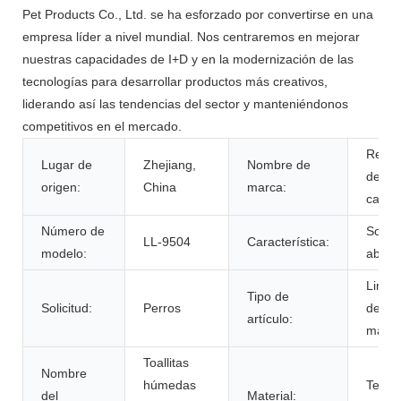
Pet Products Co., Ltd. se ha esforzado por convertirse en una
empresa líder a nivel mundial. Nos centraremos en mejorar
nuestras capacidades de I+D y en la modernización de las
tecnologías para desarrollar productos más creativos,
liderando así las tendencias del sector y manteniéndonos
competitivos en el mercado.
Reina
Lugar de
Zhejiang,
Nombre de
de la
origen:
China
marca:
carret
Número de
Sosten
LL-9504
Característica:
modelo:
abast
Limpi
Tipo de
Solicitud:
Perros
de
artículo:
masco
Toallitas
Nombre
húmedas
Telas
del
Material: