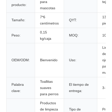
para
tejida
producto:
mascotas
7*6
130
Tamaño:
QYT:
centímetros
piezas
0,15
Peso:
MOQ:
100 c
kg/caja
Limpi
de ore
OEM/ODM:
Bienvenido
Uso:
ojos y
patas
masco
Toallitas
Palabra
El tiempo de
suaves
3-7 dí
clave:
entrega:
para perros
Productos
de limpieza
Tipo de
Produ