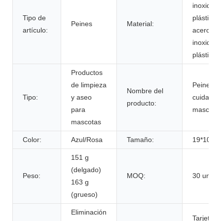
inoxidabl
Tipo de
plástico,
Peines
Material:
artículo:
acero
inoxidabl
plástico
Productos
de limpieza
Peine pa
Nombre del
Tipo:
y aseo
cuidado 
producto:
para
mascota
mascotas
Color:
Azul/Rosa
Tamaño:
19*10 c
151 g
(delgado)
Peso:
MOQ:
30 unida
163 g
(grueso)
Eliminación
Tarjeta d