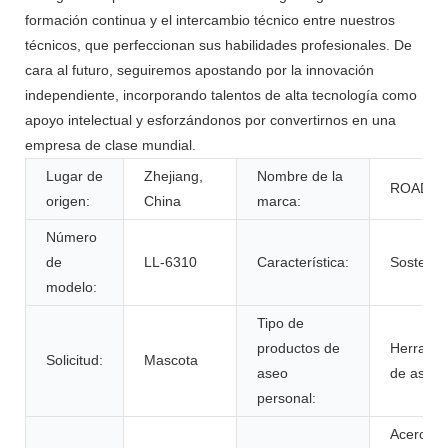
formación continua y el intercambio técnico entre nuestros
técnicos, que perfeccionan sus habilidades profesionales. De
cara al futuro, seguiremos apostando por la innovación
independiente, incorporando talentos de alta tecnología como
apoyo intelectual y esforzándonos por convertirnos en una
empresa de clase mundial.
Lugar de
Zhejiang,
Nombre de la
ROADRE
origen:
China
marca:
Número
de
LL-6310
Característica:
Sostenib
modelo:
Tipo de
productos de
Herramie
Solicitud:
Mascota
aseo
de aseo
personal:
Acero