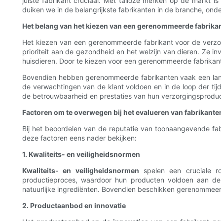
juiste fabrikant cruciaal. Met talloze merken op de markt i
duiken we in de belangrijkste fabrikanten in de branche, on
Het belang van het kiezen van een gerenommeerde fabrika
Het kiezen van een gerenommeerde fabrikant voor de verzor
prioriteit aan de gezondheid en het welzijn van dieren. Ze i
huisdieren. Door te kiezen voor een gerenommeerde fabrikant
Bovendien hebben gerenommeerde fabrikanten vaak een lang
de verwachtingen van de klant voldoen en in de loop der ti
de betrouwbaarheid en prestaties van hun verzorgingsprodu
Factoren om te overwegen bij het evalueren van fabrikante
Bij het beoordelen van de reputatie van toonaangevende fab
deze factoren eens nader bekijken:
1. Kwaliteits- en veiligheidsnormen
Kwaliteits- en veiligheidsnormen
spelen een cruciale ro
productieproces, waardoor hun producten voldoen aan de h
natuurlijke ingrediënten. Bovendien beschikken gerenommeerde 
2. Productaanbod en innovatie