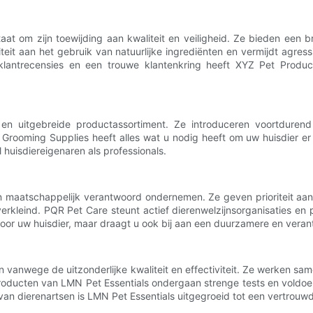
aat om zijn toewijding aan kwaliteit en veiligheid. Ze bieden ee
iteit aan het gebruik van natuurlijke ingrediënten en vermijdt agre
e klantrecensies en een trouwe klantenkring heeft XYZ Pet Produ
en uitgebreide productassortiment. Ze introduceren voortduren
Grooming Supplies heeft alles wat u nodig heeft om uw huisdier er op
 huisdiereigenaren als professionals.
 maatschappelijk verantwoord ondernemen. Ze geven prioriteit aan 
rkleind. PQR Pet Care steunt actief dierenwelzijnsorganisaties en 
oor uw huisdier, maar draagt ​​u ook bij aan een duurzamere en veran
 vanwege de uitzonderlijke kwaliteit en effectiviteit. Ze werken s
roducten van LMN Pet Essentials ondergaan strenge tests en voldo
van dierenartsen is LMN Pet Essentials uitgegroeid tot een vertrouw