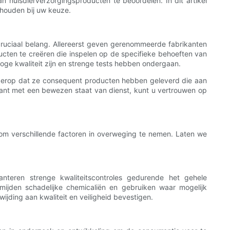
n huisdierverzorgingsproducten te beoordelen. In dit artikel
 houden bij uw keuze.
ruciaal belang. Allereerst geven gerenommeerde fabrikanten
ducten te creëren die inspelen op de specifieke behoeften van
oge kwaliteit zijn en strenge tests hebben ondergaan.
 erop dat ze consequent producten hebben geleverd die aan
kant met een bewezen staat van dienst, kunt u vertrouwen op
 om verschillende factoren in overweging te nemen. Laten we
anteren strenge kwaliteitscontroles gedurende het gehele
mijden schadelijke chemicaliën en gebruiken waar mogelijk
ijding aan kwaliteit en veiligheid bevestigen.