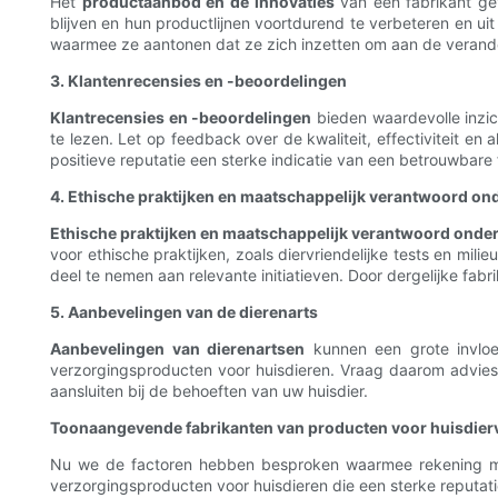
Het
productaanbod en de innovaties
van een fabrikant gev
blijven en hun productlijnen voortdurend te verbeteren en ui
waarmee ze aantonen dat ze zich inzetten om aan de verande
3. Klantenrecensies en -beoordelingen
Klantrecensies en -beoordelingen
bieden waardevolle inzic
te lezen. Let op feedback over de kwaliteit, effectiviteit en
positieve reputatie een sterke indicatie van een betrouwbare 
4. Ethische praktijken en maatschappelijk verantwoord o
Ethische praktijken en maatschappelijk verantwoord ond
voor ethische praktijken, zoals diervriendelijke tests en mi
deel te nemen aan relevante initiatieven. Door dergelijke fabr
5. Aanbevelingen van de dierenarts
Aanbevelingen van dierenartsen
kunnen een grote invloe
verzorgingsproducten voor huisdieren. Vraag daarom advies
aansluiten bij de behoeften van uw huisdier.
Toonaangevende fabrikanten van producten voor huisdier
Nu we de factoren hebben besproken waarmee rekening moe
verzorgingsproducten voor huisdieren die een sterke reput