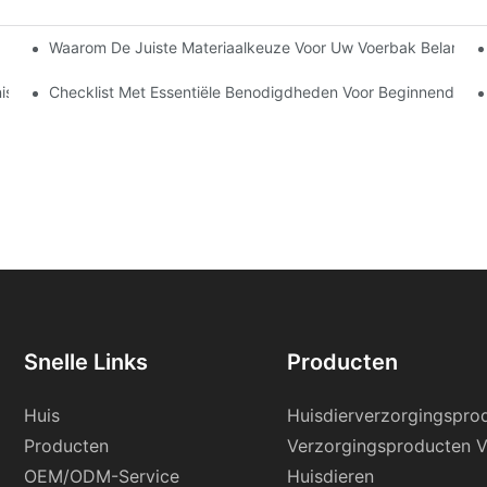
Waarom De Juiste Materiaalkeuze Voor Uw Voerbak Belangrijk 
ducten In China?
nisch Te Houden
Checklist Met Essentiële Benodigdheden Voor Beginnende K
Snelle Links
Producten
Huis
Huisdierverzorgingspro
Producten
Verzorgingsproducten 
OEM/ODM-Service
Huisdieren