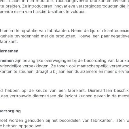
en inzicht in hun reputatie. Toonaangevende fabrikanten invester
t te breiden. Ze introduceren innovatieve verzorgingsproducten die 
rende eisen van huisdierbezitters te voldoen.
hten in de reputatie van fabrikanten. Neem de tijd om klantrecensi
 algehele tevredenheid met de producten. Hoewel een paar negatieve 
fabrikant.
ndernemen
ernemen
zijn belangrijke overwegingen bij de beoordeling van fabrik
lieuvriendelijke verpakkingen. Ze tonen ook maatschappelijk verantw
ikanten te steunen, draagt ​​u bij aan een duurzamere en meer diervri
d hebben op de keuze van een fabrikant. Dierenartsen beschikk
 aan vertrouwde dierenartsen die inzicht kunnen geven in de mee
verzorging
t worden gehouden bij het beoordelen van fabrikanten, laten w
atie hebben opgebouwd: