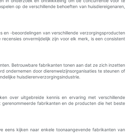
en in onderzoek en ontwikkeling om de concurrentie voor te
inspelen op de verschillende behoeften van huisdiereigenaren,
es en -beoordelingen van verschillende verzorgingsproducten
recensies onvermijdelijk zijn voor elk merk, is een consistent
anten. Betrouwbare fabrikanten tonen aan dat ze zich inzetten
oord ondernemen door dierenwelzijnsorganisaties te steunen of
endelijke huisdierenverzorgingsindustrie.
en over uitgebreide kennis en ervaring met verschillende
st gerenommeerde fabrikanten en de producten die het beste
e eens kijken naar enkele toonaangevende fabrikanten van