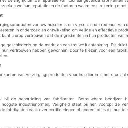
s het belangrijk om de reputatie van toonaangevende fabrikanten va
derzoeken we hun reputatie en de factoren waarmee u rekening moet
nt
gingsproducten van uw huisdier is om verschillende redenen van c
nvesteren in onderzoek en ontwikkeling om veilige en effectieve pro
 kunt u erop vertrouwen dat de ingrediënten in hun producten van h
e geschiedenis op de markt en een trouwe klantenkring. Dit duidt
jd hun vertrouwen hebben gewonnen. Door te kiezen voor een fabri
cten.
n
rikanten van verzorgingsproducten voor huisdieren is het cruciaal
l bij de beoordeling van fabrikanten. Betrouwbare bedrijven h
oogste industrienormen. Veiligheid staat bij hen voorop; ze ver
fabrikanten vaak over certificeringen of accreditaties die hun toew