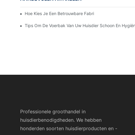
Hoe Kies Je Een Betrouwbare Fabrikant Van Huisdierpro
Tips Om De Voerbak Van Uw Huisdier Schoon En Hygië
Professionele groothandel in
huisdierbenodigdheden. We hebben
honderden soorten huisdierproducten en -