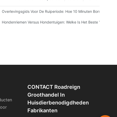
Is Voor Uw Bedrijf
Overlevingsgids Voor De Ruiperiode: Hoe 10 Minuten Borstelen Uw
atten- En Hondeneigenaren
Hondenriemen Versus Hondentuigen: Welke Is Het Beste Voor Jou?
CONTACT Roadreign
Groothandel In
ducten
Huisdierbenodigdheden
Voor
Fabrikanten