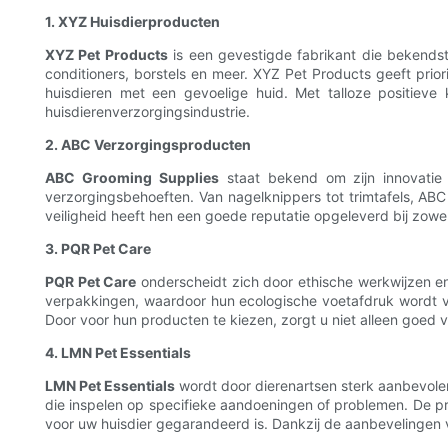
1. XYZ Huisdierproducten
XYZ Pet Products
is een gevestigde fabrikant die bekendst
conditioners, borstels en meer. XYZ Pet Products geeft prior
huisdieren met een gevoelige huid. Met talloze positiev
huisdierenverzorgingsindustrie.
2. ABC Verzorgingsproducten
ABC Grooming Supplies
staat bekend om zijn innovatie 
verzorgingsbehoeften. Van nagelknippers tot trimtafels, ABC 
veiligheid heeft hen een goede reputatie opgeleverd bij zowel
3. PQR Pet Care
PQR Pet Care
onderscheidt zich door ethische werkwijzen en
verpakkingen, waardoor hun ecologische voetafdruk wordt ve
Door voor hun producten te kiezen, zorgt u niet alleen goed v
4. LMN Pet Essentials
LMN Pet Essentials
wordt door dierenartsen sterk aanbevolen
die inspelen op specifieke aandoeningen of problemen. De p
voor uw huisdier gegarandeerd is. Dankzij de aanbevelingen 