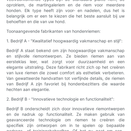
oprolriem, de martingaleriem en de riem voor meerdere
honden. Elk type heeft zijn voor- en nadelen, dus het is
belangrijk om er een te kiezen die het beste aansluit bij uw
behoeften en die van uw hond.
Toonaangevende fabrikanten van hondenriemen:
1. Bedrijf A - "Kwalitatief hoogwaardig vakmanschap en stijl":
Bedrijf A staat bekend om zijn hoogwaardige vakmanschap
en stijlvolle riemontwerpen. Ze bieden riemen aan van
eersteklas leer, wat zorgt voor duurzaamheid en een
elegante uitstraling. Deze fabrikant richt zich op het creëren
van luxe riemen die zowel comfort als esthetiek verbeteren.
Van gewatteerde handvatten tot verfijnde details, de riemen
van Bedrijf A zijn favoriet bij hondenbezitters die waarde
hechten aan elegantie.
2. Bedrijf B - "Innovatieve technologie en functionaliteit":
Bedrijf B onderscheidt zich door innovatieve riemontwerpen
en de nadruk op functionaliteit. Ze maken gebruik van
geavanceerde technologie om riemen te creëren die
specifiek zijn ontworpen om in te spelen op bepaalde
gedrags- of trainingsbehoeften. Of het nu gaat om een ​​