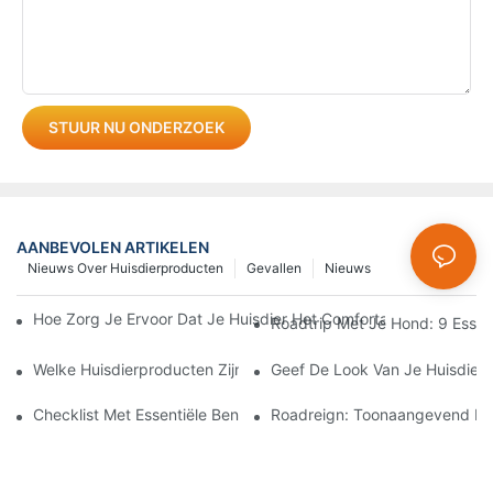
STUUR NU ONDERZOEK
AANBEVOLEN ARTIKELEN
Nieuws Over Huisdierproducten
Gevallen
Nieuws
Hoe Zorg Je Ervoor Dat Je Huisdier Het Comfortabel Heeft Tijd
Roadtrip Met Je Hond: 9 Essen
Welke Huisdierproducten Zijn Erg In Trek?
Geef De Look Van Je Huisdier E
Checklist Met Essentiële Benodigdheden Voor Beginnende Kat
Roadreign: Toonaangevend In 