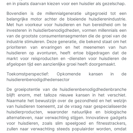
en in plaats daarvan kiezen voor een huisdier als gezelschap.
Bovendien is de millennialgeneratie uitgegroeid tot een
belangrijke motor achter de bloeiende huisdierenindustrie.
Met hun voorkeur voor huisdieren en hun bereidheid om te
investeren in huisdierbenodigdheden, vormen millennials een
van de grootste consumentensegmenten die de groei van de
industrie stimuleren. Deze generatie, die bekend staat om het
prioriteren van ervaringen en het meenemen van hun
huisdieren op avonturen, heeft ertoe bijgedragen dat de
markt voor reisproducten en -diensten voor huisdieren de
afgelopen tijd een aanzienlijke groei heeft doorgemaakt.
Toekomstperspectief: Opkomende kansen in de
huisdierenbenodigdhedensector
De groeipotentie van de huisdierenbenodigdhedenbranche
blijft enorm, met talloze nieuwe kansen in het verschiet.
Naarmate het bewustzijn over de gezondheid en het welzijn
van huisdieren toeneemt, zal de vraag naar gespecialiseerde
huisdierproducten, waaronder natuurlijke en biologische
alternatieven, naar verwachting stijgen. Innovatieve gadgets
voor huisdieren, zoals slim speelgoed en fitnesstrackers,
zullen naar verwachting steeds populairder worden, omdat