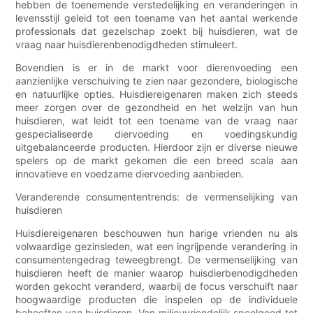
hebben de toenemende verstedelijking en veranderingen in
levensstijl geleid tot een toename van het aantal werkende
professionals dat gezelschap zoekt bij huisdieren, wat de
vraag naar huisdierenbenodigdheden stimuleert.
Bovendien is er in de markt voor dierenvoeding een
aanzienlijke verschuiving te zien naar gezondere, biologische
en natuurlijke opties. Huisdiereigenaren maken zich steeds
meer zorgen over de gezondheid en het welzijn van hun
huisdieren, wat leidt tot een toename van de vraag naar
gespecialiseerde diervoeding en voedingskundig
uitgebalanceerde producten. Hierdoor zijn er diverse nieuwe
spelers op de markt gekomen die een breed scala aan
innovatieve en voedzame diervoeding aanbieden.
Veranderende consumententrends: de vermenselijking van
huisdieren
Huisdiereigenaren beschouwen hun harige vrienden nu als
volwaardige gezinsleden, wat een ingrijpende verandering in
consumentengedrag teweegbrengt. De vermenselijking van
huisdieren heeft de manier waarop huisdierbenodigdheden
worden gekocht veranderd, waarbij de focus verschuift naar
hoogwaardige producten die inspelen op de individuele
behoeften van huisdieren. Van milieuvriendelijk speelgoed tot