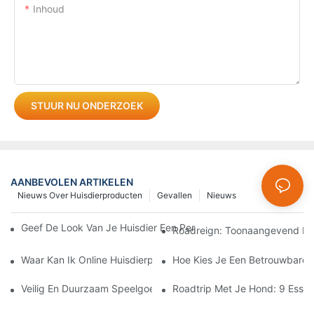
Inhoud
STUUR NU ONDERZOEK
AANBEVOLEN ARTIKELEN
Nieuws Over Huisdierproducten
Gevallen
Nieuws
Geef De Look Van Je Huisdier Een Persoonlijk Tintje Met Een Un
Roadreign: Toonaangevend In 
Waar Kan Ik Online Huisdierproducten Kopen? Gids Voor Grooth
Hoe Kies Je Een Betrouwbare F
Veilig En Duurzaam Speelgoed Voor Huisdieren Kiezen: Wat Elk
Roadtrip Met Je Hond: 9 Essen