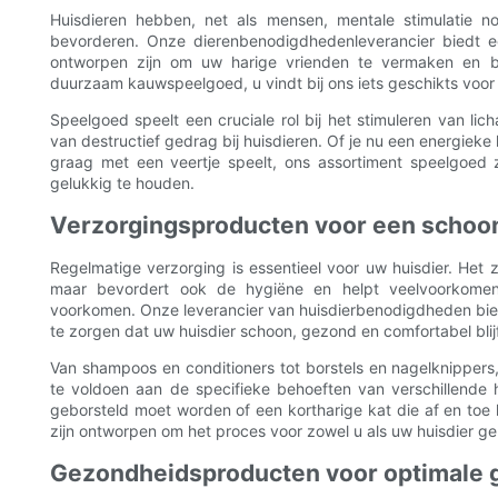
Huisdieren hebben, net als mensen, mentale stimulatie n
bevorderen. Onze dierenbenodigdhedenleverancier biedt e
ontworpen zijn om uw harige vrienden te vermaken en be
duurzaam kauwspeelgoed, u vindt bij ons iets geschikts voor
Speelgoed speelt een cruciale rol bij het stimuleren van 
van destructief gedrag bij huisdieren. Of je nu een energieke
graag met een veertje speelt, ons assortiment speelgoed z
gelukkig te houden.
Verzorgingsproducten voor een schoon
Regelmatige verzorging is essentieel voor uw huisdier. Het zo
maar bevordert ook de hygiëne en helpt veelvoorkomende
voorkomen. Onze leverancier van huisdierbenodigdheden bie
te zorgen dat uw huisdier schoon, gezond en comfortabel blijf
Van shampoos en conditioners tot borstels en nagelknipper
te voldoen aan de specifieke behoeften van verschillende 
geborsteld moet worden of een kortharige kat die af en to
zijn ontworpen om het proces voor zowel u als uw huisdier g
Gezondheidsproducten voor optimale 