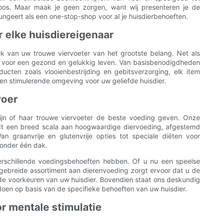
eloos. Maar maak je geen zorgen, want wij presenteren je de
geert als een one-stop-shop voor al je huisdierbehoeften.
 elke huisdiereigenaar
luk van uw trouwe viervoeter van het grootste belang. Net als
 voor een gezond en gelukkig leven. Van basisbenodigdheden
ucten zoals vlooienbestrijding en gebitsverzorging, elk item
 en stimulerende omgeving voor uw geliefde huisdier.
voer
zijn of haar trouwe viervoeter de beste voeding geven. Onze
dt een breed scala aan hoogwaardige diervoeding, afgestemd
n graanvrije en glutenvrije opties tot speciale diëten voor
l onder één dak.
 verschillende voedingsbehoeften hebben. Of u nu een speelse
tgebreide assortiment aan dierenvoeding zorgt ervoor dat u de
en de voorkeuren van uw huisdier. Bovendien staat ons deskundig
 doen op basis van de specifieke behoeften van uw huisdier.
r mentale stimulatie