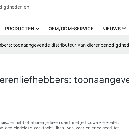
odigdheden en
PRODUCTEN
OEM/ODM-SERVICE
NIEUWS
ebbers: toonaangevende distributeur van dierenbenodigdhe
ierenliefhebbers: toonaangeve
isdier hebt of al jaren je leven deelt met je trouwe viervoeter,
an een eindeloze zoektocht lijken. Van voer en speelgoed tot