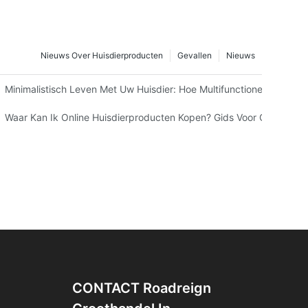
Nieuws Over Huisdierproducten
Gevallen
Nieuws
Voordat Je Vertrekt
Minimalistisch Leven Met Uw Huisdier: Hoe Multifunctionele 3-In-
omernachten Van 2026: Naast Reflecterende Strips – Wat Heb Je Nog
Waar Kan Ik Online Huisdierproducten Kopen? Gids Voor Groothande
CONTACT Roadreign