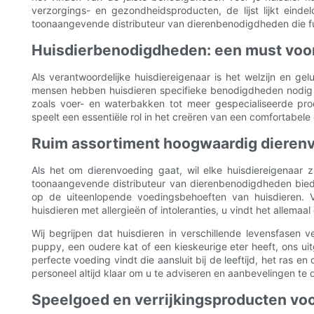
verzorgings- en gezondheidsproducten, de lijst lijkt eind
toonaangevende distributeur van dierenbenodigdheden die fun
Huisdierbenodigdheden: een must voor
Als verantwoordelijke huisdiereigenaar is het welzijn en ge
mensen hebben huisdieren specifieke benodigdheden nodig
zoals voer- en waterbakken tot meer gespecialiseerde prod
speelt een essentiële rol in het creëren van een comfortabele
Ruim assortiment hoogwaardig dieren
Als het om dierenvoeding gaat, wil elke huisdiereigenaar 
toonaangevende distributeur van dierenbenodigdheden bie
op de uiteenlopende voedingsbehoeften van huisdieren. Va
huisdieren met allergieën of intoleranties, u vindt het allemaa
Wij begrijpen dat huisdieren in verschillende levensfasen
puppy, een oudere kat of een kieskeurige eter heeft, ons ui
perfecte voeding vindt die aansluit bij de leeftijd, het ras 
personeel altijd klaar om u te adviseren en aanbevelingen te
Speelgoed en verrijkingsproducten voo