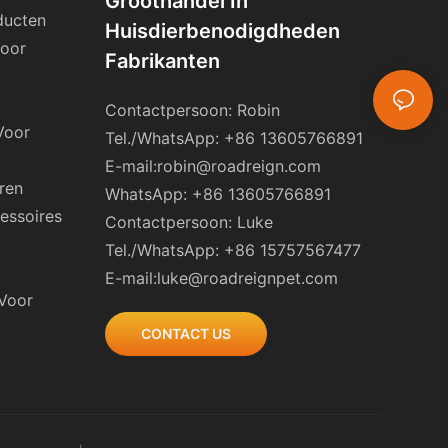
Groothandel In
ducten
Huisdierbenodigdheden
Voor
Fabrikanten
Contactpersoon: Robin
Voor
Tel./WhatsApp: +86 13605766891
E-mail:
robin@roadreign.com
ren
WhatsApp: +86 13605766891
essoires
Contactpersoon: Luke
Tel./WhatsApp: +86 15757567477
E-mail:
luke@roadreignpet.com
 Voor
CONTACT US