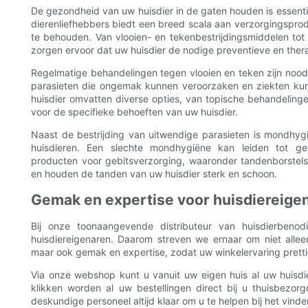
De gezondheid van uw huisdier in de gaten houden is essentie
dierenliefhebbers biedt een breed scala aan verzorgingspro
te behouden. Van vlooien- en tekenbestrijdingsmiddelen to
zorgen ervoor dat uw huisdier de nodige preventieve en thera
Regelmatige behandelingen tegen vlooien en teken zijn noo
parasieten die ongemak kunnen veroorzaken en ziekten ku
huisdier omvatten diverse opties, van topische behandelinge
voor de specifieke behoeften van uw huisdier.
Naast de bestrijding van uitwendige parasieten is mondhy
huisdieren. Een slechte mondhygiëne kan leiden tot g
producten voor gebitsverzorging, waaronder tandenborste
en houden de tanden van uw huisdier sterk en schoon.
Gemak en expertise voor huisdiereige
Bij onze toonaangevende distributeur van huisdierben
huisdiereigenaren. Daarom streven we ernaar om niet alle
maar ook gemak en expertise, zodat uw winkelervaring pretti
Via onze webshop kunt u vanuit uw eigen huis al uw huisdi
klikken worden al uw bestellingen direct bij u thuisbezor
deskundige personeel altijd klaar om u te helpen bij het vin