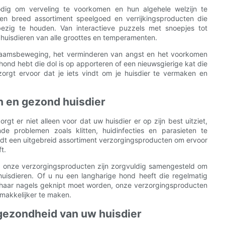
odig om verveling te voorkomen en hun algehele welzijn te
en breed assortiment speelgoed en verrijkingsproducten die
zig te houden. Van interactieve puzzels met snoepjes tot
 huisdieren van alle groottes en temperamenten.
lichaamsbeweging, het verminderen van angst en het voorkomen
 hond hebt die dol is op apporteren of een nieuwsgierige kat die
orgt ervoor dat je iets vindt om je huisdier te vermaken en
 en gezond huisdier
rgt er niet alleen voor dat uw huisdier er op zijn best uitziet,
 problemen zoals klitten, huidinfecties en parasieten te
dt een uitgebreid assortiment verzorgingsproducten om ervoor
t.
s, onze verzorgingsproducten zijn zorgvuldig samengesteld om
huisdieren. Of u nu een langharige hond heeft die regelmatig
e haar nagels geknipt moet worden, onze verzorgingsproducten
emakkelijker te maken.
gezondheid van uw huisdier