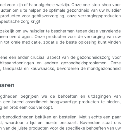
el voor zijn of haar algehele welzijn. Onze one-stop-shop voor
ducten om u te helpen de optimale gezondheid van uw huisdier
t producten voor gebitsverzorging, onze verzorgingsproducten
peutische zorg krijgt.
dzakelijk om uw huisdier te beschermen tegen deze vervelende
nnen overdragen. Onze producten voor de verzorging van uw
n tot orale medicatie, zodat u de beste oplossing kunt vinden
giëne een ander cruciaal aspect van de gezondheidszorg voor
ebitsaandoeningen en andere gezondheidsproblemen. Onze
ls, tandpasta en kauwsnacks, bevorderen de mondgezondheid
naren
odigdheden begrijpen we de behoeften en uitdagingen van
en een breed assortiment hoogwaardige producten te bieden,
g en probleemloos verloopt.
erbenodigdheden bekijken en bestellen. Met slechts een paar
gd, waardoor u tijd en moeite bespaart. Bovendien staat ons
den van de juiste producten voor de specifieke behoeften van uw