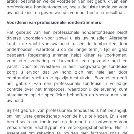
artikel bespreken we de voordelen van het gebruik van een
professionele hondentondeuse, hoe u de juiste tondeuse voor
uw hond kiest en geven we tips voor het beste trimresultaat.
Voordelen van professionele hondentrimmers
Het gebruik van een professionele hondentondeuse biedt
diverse voordelen voor zowel u als uw huisdier. Allereerst
kunt u de vacht van uw hond tussen de trimbeurten door
onderhouden, waardoor u op de lange termijn tijd en geld
bespaart. Regelmatig trimmen helpt klitten te voorkomen,
vermindert verharing en bevordert een gezonde huid en
vacht. Door te investeren in een hoogwaardige tondeuse
zorgt u ervoor dat uw hond zich het hele jaar door
comfortabel voelt en er op zijn best uitziet. Bovendien geeft
het gebruik van een professionele tondeuse u volledige
controle over het trimproces, waardoor u de ervaring kunt
afstemmen op de specifieke behoeften en voorkeuren van
uw hond.
Bij het gebruik van professionele tondeuses is het belangrijk
om het juiste gereedschap voor de klus te kiezen. Er is een
breed scala aan tondeuses op de markt, elk ontworpen voor
verschillende vachttypen en verzorgingsbehoeften. Het is
essentieel om rekening te houden met factoren zoals de