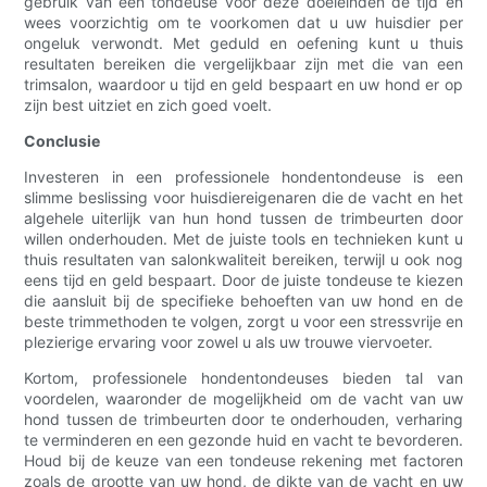
gebruik van een tondeuse voor deze doeleinden de tijd en
wees voorzichtig om te voorkomen dat u uw huisdier per
ongeluk verwondt. Met geduld en oefening kunt u thuis
resultaten bereiken die vergelijkbaar zijn met die van een
trimsalon, waardoor u tijd en geld bespaart en uw hond er op
zijn best uitziet en zich goed voelt.
Conclusie
Investeren in een professionele hondentondeuse is een
slimme beslissing voor huisdiereigenaren die de vacht en het
algehele uiterlijk van hun hond tussen de trimbeurten door
willen onderhouden. Met de juiste tools en technieken kunt u
thuis resultaten van salonkwaliteit bereiken, terwijl u ook nog
eens tijd en geld bespaart. Door de juiste tondeuse te kiezen
die aansluit bij de specifieke behoeften van uw hond en de
beste trimmethoden te volgen, zorgt u voor een stressvrije en
plezierige ervaring voor zowel u als uw trouwe viervoeter.
Kortom, professionele hondentondeuses bieden tal van
voordelen, waaronder de mogelijkheid om de vacht van uw
hond tussen de trimbeurten door te onderhouden, verharing
te verminderen en een gezonde huid en vacht te bevorderen.
Houd bij de keuze van een tondeuse rekening met factoren
zoals de grootte van uw hond, de dikte van de vacht en uw