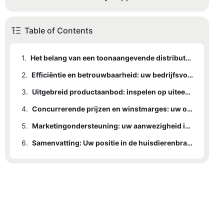
Table of Contents
1.
Het belang van een toonaangevende distributeur van huisdierbenodigdheden in de competitieve huisdierenbranche.
2.
Efficiëntie en betrouwbaarheid: uw bedrijfsvoering stroomlijnen
3.
Uitgebreid productaanbod: inspelen op uiteenlopende klantbehoeften
4.
Concurrerende prijzen en winstmarges: uw omzet maximaliseren
5.
Marketingondersteuning: uw aanwezigheid in de huisdierenbranche versterken.
6.
Samenvatting: Uw positie in de huisdierenbranche versterken