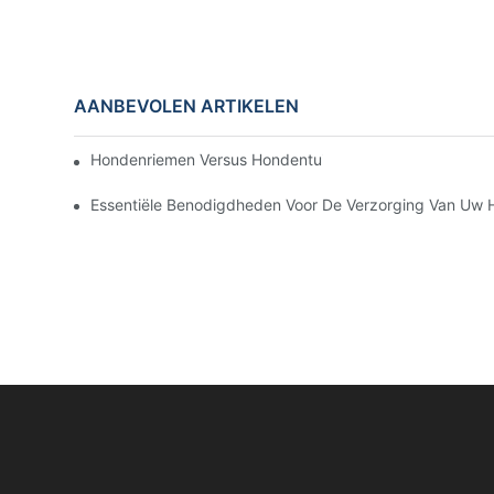
AANBEVOLEN ARTIKELEN
Hondenriemen Versus Hondentuigen: Welke Is Het Beste
Essentiële Benodigdheden Voor De Verzorging Van Uw Hu