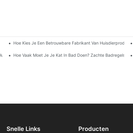
Hoe Kies Je Een Betrouwbare Fabrikant Van Huisdierproducte
 Voor Jou?
isdier: Een Uitgebreide Gids Voor Professionele Trimmers
Hoe Vaak Moet Je Je Kat In Bad Doen? Zachte Badregels Vanu
Snelle Links
Producten