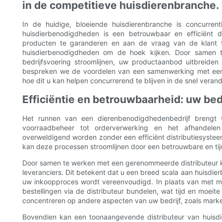
in de competitieve huisdierenbranche.
In de huidige, bloeiende huisdierenbranche is concurrenti
huisdierbenodigdheden is een betrouwbaar en efficiënt di
producten te garanderen en aan de vraag van de klant t
huisdierbenodigdheden om de hoek kijken. Door samen 
bedrijfsvoering stroomlijnen, uw productaanbod uitbreiden 
bespreken we de voordelen van een samenwerking met een
hoe dit u kan helpen concurrerend te blijven in de snel ver
Efficiëntie en betrouwbaarheid: uw bed
Het runnen van een dierenbenodigdhedenbedrijf brengt 
voorraadbeheer tot orderverwerking en het afhandele
overweldigend worden zonder een efficiënt distributiesyst
kan deze processen stroomlijnen door een betrouwbare en tij
Door samen te werken met een gerenommeerde distributeur kr
leveranciers. Dit betekent dat u een breed scala aan huisd
uw inkoopproces wordt vereenvoudigd. In plaats van met me
bestellingen via de distributeur bundelen, wat tijd en moeit
concentreren op andere aspecten van uw bedrijf, zoals market
Bovendien kan een toonaangevende distributeur van huisdie