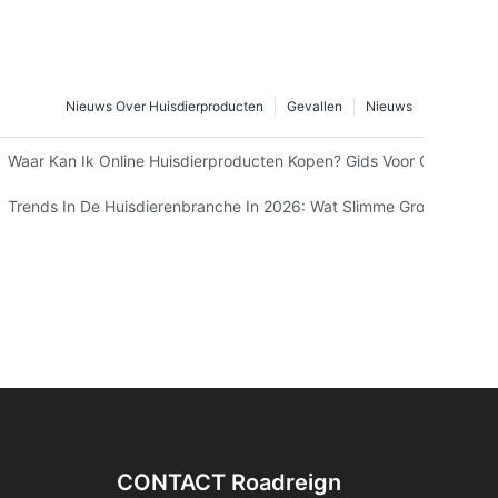
Nieuws Over Huisdierproducten
Gevallen
Nieuws
n In China?
Waar Kan Ik Online Huisdierproducten Kopen? Gids Voor Groothande
it Het Perspectief Van Je Kat.
Trends In De Huisdierenbranche In 2026: Wat Slimme Groothande
CONTACT Roadreign