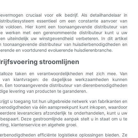
evermogen cruciaal voor elk bedrijf. Als detailhandelaar in
stributiesysteem essentieel om een ​​constante aanvoer van
e voldoen. Hier komt een toonaangevende distributeur van
te werken met een gerenommeerde distributeur kunt u uw
en uiteindelijk uw winstgevendheid verbeteren. In dit artikel
 toonaangevende distributeur van huisdierbenodigdheden en
anderende en voortdurend evoluerende huisdierenbranche.
rijfsvoering stroomlijnen
talloze taken en verantwoordelijkheden met zich mee. Van
n van klantvragen: de dagelijkse werkzaamheden kunnen
eem. Een toonaangevende distributeur van dierenbenodigdheden
dige levering van producten te garanderen.
ijgt u toegang tot hun uitgebreide netwerk van fabrikanten en
ierbenodigdheden via één aanspreekpunt kunt inkopen, waardoor
erdere leveranciers afzonderlijk te onderhandelen, kunt u uw
e bespaart. Deze gestroomlijnde aanpak stelt u in staat om u te
ing, klantenservice en algehele groei.
rbenodigdheden efficiënte logistieke oplossingen bieden. Ze