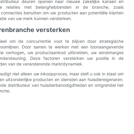
ributeur deuren openen naar nieuwe zakelijke kansen en
gde relaties met belanghebbenden in de branche, zoals
e connecties benutten om uw producten aan potentiële klanten
tatie van uw merk kunnen versterken.
erenbranche versterken
ieel om de concurrentie voor te blijven door strategische
troomlijnen. Door samen te werken met een toonaangevende
ntie verhogen, uw productaanbod uitbreiden, uw winstmarges
ondersteuning. Deze factoren versterken uw positie in de
midden van de veranderende marktdynamiek.
gt niet alleen uw inkoopproces, maar stelt u ook in staat om
an uitzonderlijke producten en diensten aan huisdiereigenaren.
e distributeur van huisdierbenodigdheden en ontgrendel het
anche.