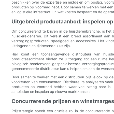
beschikken over de expertise en middelen om opslag, voorra
producten op voorraad hebt. Door samen te werken met een di
en logistieke infrastructuur, wat kosten bespaart en de opera
Uitgebreid productaanbod: inspelen op
Om concurrerend te blijven in de huisdierenbranche, is het
huisdiereigenaren. Dit vereist een breed assortiment aan
verzorgingsproducten, speelgoed en accessoires. Het vin
uitdagende en tijdrovende klus zijn.
Hier komt een toonaangevende distributeur van huisd
productassortiment bieden ze u toegang tot een ruime k
biologisch hondenvoer, gespecialiseerde verzorgingsproduc
gerenommeerde distributeur kan u helpen om aan de wensen 
Door samen te werken met een distributeur blijf je ook op d
voorkeuren van consumenten. Distributeurs analyseren vaak
producten op voorraad hebben waar veel vraag naar is. D
aanbieden en inspelen op nieuwe marktkansen.
Concurrerende prijzen en winstmarge
Prijsstrategie speelt een cruciale rol in de concurrerende 