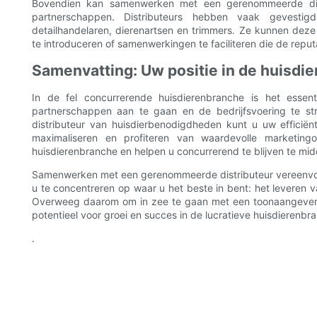
Bovendien kan samenwerken met een gerenommeerde dist
partnerschappen. Distributeurs hebben vaak gevesti
detailhandelaren, dierenartsen en trimmers. Ze kunnen dez
te introduceren of samenwerkingen te faciliteren die de repu
Samenvatting: Uw positie in de huisdi
In de fel concurrerende huisdierenbranche is het essent
partnerschappen aan te gaan en de bedrijfsvoering te s
distributeur van huisdierbenodigdheden kunt u uw efficië
maximaliseren en profiteren van waardevolle marketing
huisdierenbranche en helpen u concurrerend te blijven te 
Samenwerken met een gerenommeerde distributeur vereenvoudi
u te concentreren op waar u het beste in bent: het leveren v
Overweeg daarom om in zee te gaan met een toonaangevend
potentieel voor groei en succes in de lucratieve huisdierenbr
.