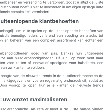
adbeheer en verzending te verzorgen, zodat u altijd de juiste
stributeur hoeft u niet te investeren in uw eigen opslagruimte
tionele complexiteit vermindert.
 uiteenlopende klantbehoeften
 belangrijk om in te spelen op de uiteenlopende behoeften van
 huisdierbenodigdheden, variërend van voeding en snacks tot
den en beheren van een compleet assortiment kan echter een
ierbenodigdheden goed van pas. Dankzij hun uitgebreide
euze aan huisdierbenodigdheden. Of u nu op zoek bent naar
ten voor katten of innovatief speelgoed voor huisdieren, een
van uw klanten te voldoen.
e hoogte van de nieuwste trends in de huisdierenbranche en de
 marktgegevens en voeren regelmatig onderzoek uit, zodat ze
oor voorop te lopen, kun je je klanten de nieuwste trends
s: uw omzet maximaliseren
huisdierenbranche. Als retailer moet u de juiste balans vinden