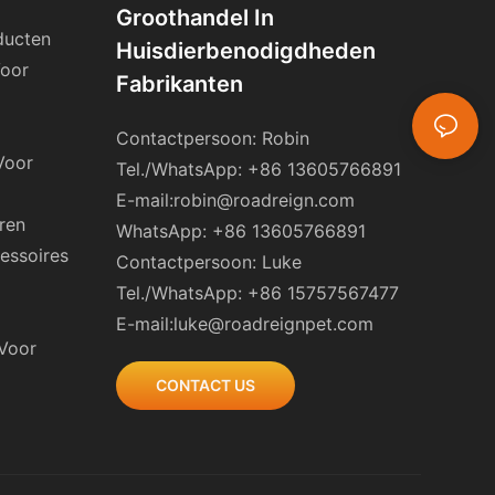
Groothandel In
ducten
Huisdierbenodigdheden
Voor
Fabrikanten
Contactpersoon: Robin
Voor
Tel./WhatsApp: +86 13605766891
E-mail:
robin@roadreign.com
ren
WhatsApp: +86 13605766891
essoires
Contactpersoon: Luke
Tel./WhatsApp: +86 15757567477
E-mail:
luke@roadreignpet.com
 Voor
CONTACT US