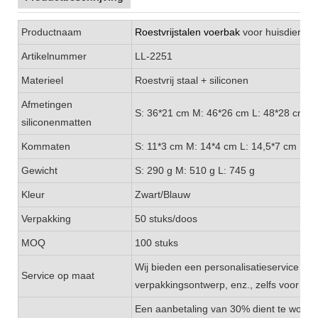
Productnaam
Roestvrijstalen voerbak
voor huisdieren
Artikelnummer
LL-2251
Materieel
Roestvrij staal + siliconen
Afmetingen
S: 36*21 cm M: 46*26 cm L: 48*28 cm
siliconenmatten
Kommaten
S: 11*3 cm M: 14*4 cm L: 14,5*7 cm
Gewicht
S: 290 g M: 510 g L: 745 g
Kleur
Zwart/Blauw
Verpakking
50 stuks/doos
MOQ
100 stuks
Wij bieden een personalisatieservice aan,
Service op maat
verpakkingsontwerp, enz., zelfs voor klei
Een aanbetaling van 30% dient te worde