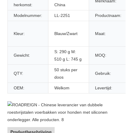
Merknaam:
herkomst:
China
Modelnummer:
LL-2251
Productnaam:
Kleur:
Blauw/Zwart
Maat:
S: 290 g M:
Gewicht:
MOQ:
510 g L: 745 g
50 stuks per
QTY:
Gebruik:
doos
OEM:
Welkom
Levertijd:
Productbeschrijving