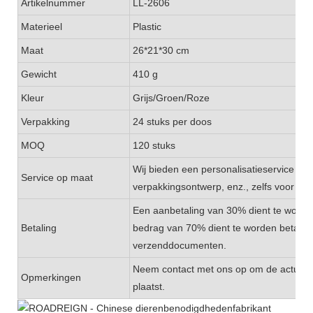
Artikelnummer
LL-2606
Materieel
Plastic
Maat
26*21*30 cm
Gewicht
410 g
Kleur
Grijs/Groen/Roze
Verpakking
24 stuks per doos
MOQ
120 stuks
Wij bieden een personalisatieservice aan,
Service op maat
verpakkingsontwerp, enz., zelfs voor klei
Een aanbetaling van 30% dient te worde
Betaling
bedrag van 70% dient te worden betaald
verzenddocumenten.
Neem contact met ons op om de actuele v
Opmerkingen
plaatst.