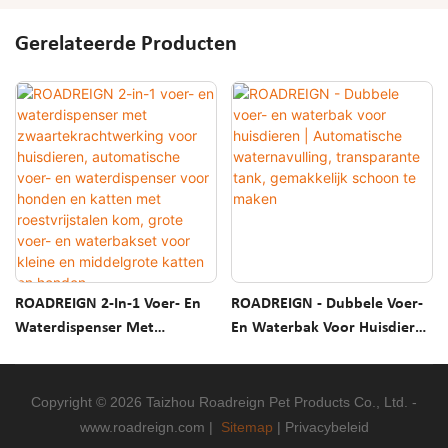
Gerelateerde Producten
ROADREIGN 2-In-1 Voer- En
ROADREIGN - Dubbele Voer-
Waterdispenser Met
En Waterbak Voor Huisdieren
Zwaartekrachtwerking Voor
| Automatische
Huisdieren, Automatische
Waternavulling,
Voer- En Waterdispenser
Transparante Tank,
Copyright © 2026 Taizhou Roadreign Pet Products Co., Ltd. -
Voor Honden En Katten Met
Gemakkelijk Schoon Te
www.roadreign.com
|
Sitemap
|
Privacybeleid