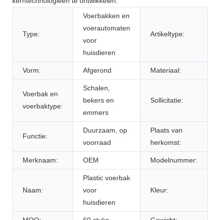
kerntechnologieën te ontwikkelen.
Voerbakken en
voerautomaten
Type:
Artikeltype:
voor
huisdieren
Vorm:
Afgerond
Materiaal:
Schalen,
Voerbak en
bekers en
Sollicitatie:
voerbaktype:
emmers
Duurzaam, op
Plaats van
Functie:
voorraad
herkomst:
Merknaam:
OEM
Modelnummer:
Plastic voerbak
Naam:
voor
Kleur:
huisdieren
MOQ:
60 stuks
Gewicht: