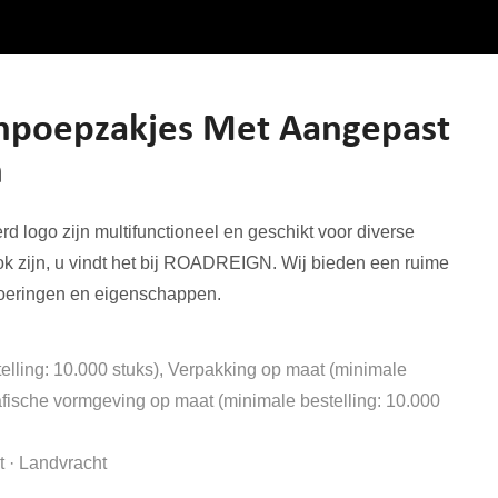
poepzakjes Met Aangepast
n
logo zijn multifunctioneel en geschikt voor diverse
k zijn, u vindt het bij ROADREIGN. Wij bieden een ruime
voeringen en eigenschappen.
elling: 10.000 stuks), Verpakking op maat (minimale
rafische vormgeving op maat (minimale bestelling: 10.000
 · Landvracht