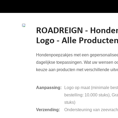
ROADREIGN - Honden
Logo - Alle Producte
Hondenpoepzakjes met een gepersonaliseerd 
dagelijkse toepassingen. Wat uw wensen oo
keuze aan producten met verschillende uit
Aanpassing:
Logo op maat (minimale best
bestelling: 10.000 stuks), G
stuks)
Verzending:
Ondersteuning van zeevracht