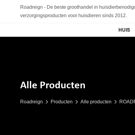
Roadreign - De beste groothandel in huisdierbenodi
verzorgingsproducten voor huisdieren sinds 2012.
HUIS
Alle Producten
Roadreign
Producten
Alle producten
ROADRE