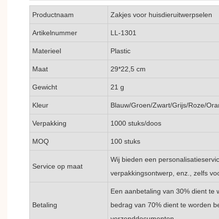
Productnaam
Zakjes voor huisdieruitwerpselen
Artikelnummer
LL-1301
Materieel
Plastic
Maat
29*22,5 cm
Gewicht
21 g
Kleur
Blauw/Groen/Zwart/Grijs/Roze/Ora
Verpakking
1000 stuks/doos
MOQ
100 stuks
Wij bieden een personalisatieservic
Service op maat
verpakkingsontwerp, enz., zelfs voo
Een aanbetaling van 30% dient te 
Betaling
bedrag van 70% dient te worden be
verzenddocumenten.