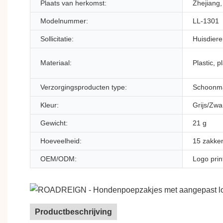
Plaats van herkomst:
Zhejiang,
Modelnummer:
LL-1301
Sollicitatie:
Huisdier
Materiaal:
Plastic, p
Verzorgingsproducten type:
Schoonm
Kleur:
Grijs/Zw
Gewicht:
21 g
Hoeveelheid:
15 zakken
OEM/ODM:
Logo pri
Productbeschrijving