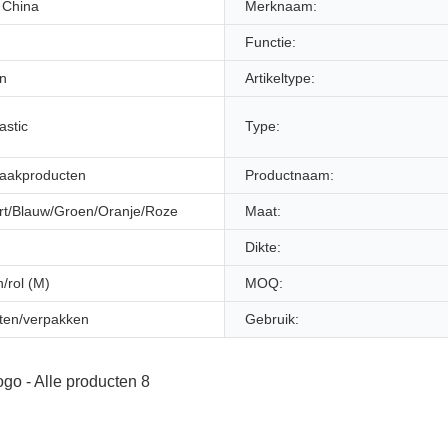
 China
Merknaam:
Functie:
en
Artikeltype:
lastic
Type:
aakproducten
Productnaam:
art/Blauw/Groen/Oranje/Roze
Maat:
Dikte:
/rol (M)
MOQ:
nten/verpakken
Gebruik: