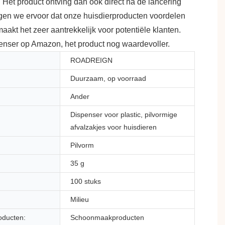
t product ontving dan ook direct na de lancering
gen we ervoor dat onze huisdierproducten voordelen
maakt het zeer aantrekkelijk voor potentiële klanten.
nser op Amazon, het product nog waardevoller.
ROADREIGN
Duurzaam, op voorraad
Ander
Dispenser voor plastic, pilvormige
afvalzakjes voor huisdieren
Pilvorm
35 g
100 stuks
Milieu
oducten:
Schoonmaakproducten