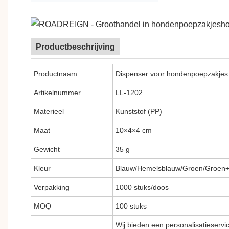
Productbeschrijving
Productnaam
Dispenser voor hondenpoepzakjes
Artikelnummer
LL-1202
Materieel
Kunststof (PP)
Maat
10×4×4 cm
Gewicht
35 g
Kleur
Blauw/Hemelsblauw/Groen/Groen+
Verpakking
1000 stuks/doos
MOQ
100 stuks
Wij bieden een personalisatieservic