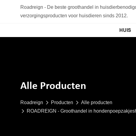
Roadreign - De beste groothandel in huisdierbenodi
verzorgingsproducten voor huisdieren sinds 2012.
HUIS
Alle Producten
Roadreign
Producten
Alle producten
ROADREIGN - Groothandel in hondenpoepzakjesho