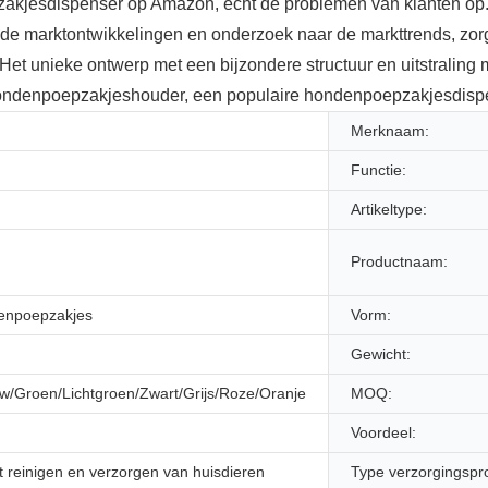
jesdispenser op Amazon, echt de problemen van klanten op. He
 de marktontwikkelingen en onderzoek naar de markttrends, zor
 Het unieke ontwerp met een bijzondere structuur en uitstraling 
ondenpoepzakjeshouder, een populaire hondenpoepzakjesdispe
Merknaam:
Functie:
Artikeltype:
Productnaam:
enpoepzakjes
Vorm:
Gewicht:
/Groen/Lichtgroen/Zwart/Grijs/Roze/Oranje
MOQ:
Voordeel:
t reinigen en verzorgen van huisdieren
Type verzorgingspr