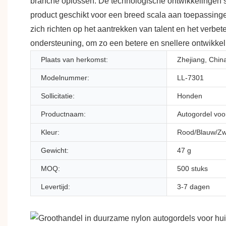
branche oplossen. De technologische ontwikkelingen ste
product geschikt voor een breed scala aan toepassingen
zich richten op het aantrekken van talent en het verbet
ondersteuning, om zo een betere en snellere ontwikkeli
Plaats van herkomst:
Zhejiang, Chin
Modelnummer:
LL-7301
Sollicitatie:
Honden
Productnaam:
Autogordel voo
Kleur:
Rood/Blauw/Zw
Gewicht:
47 g
MOQ:
500 stuks
Levertijd:
3-7 dagen