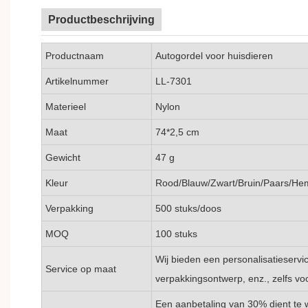
Productbeschrijving
Productnaam
Autogordel voor huisdieren
Artikelnummer
LL-7301
Materieel
Nylon
Maat
74*2,5 cm
Gewicht
47 g
Kleur
Rood/Blauw/Zwart/Bruin/Paars/He
Verpakking
500 stuks/doos
MOQ
100 stuks
Wij bieden een personalisatieservic
Service op maat
verpakkingsontwerp, enz., zelfs voo
Een aanbetaling van 30% dient te 