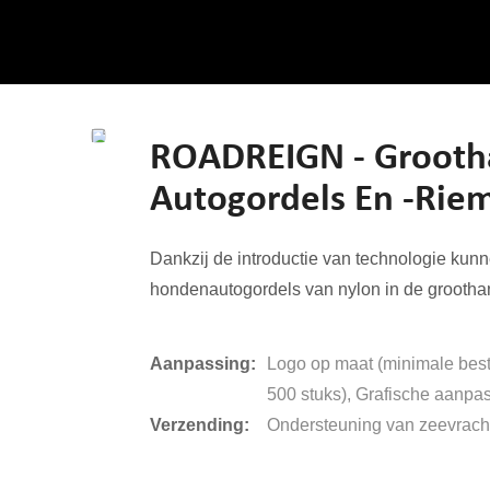
ROADREIGN - Grooth
Autogordels En -rie
Dankzij de introductie van technologie ku
hondenautogordels van nylon in de groothan
Aanpassing:
Logo op maat (minimale beste
500 stuks), Grafische aanpas
Verzending:
Ondersteuning van zeevracht