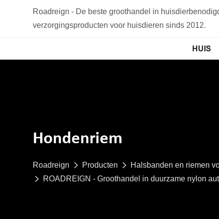
Roadreign - De beste groothandel in huisdierbenodi
verzorgingsproducten voor huisdieren sinds 2012.
HUIS
Hondenriem
Roadreign
Producten
Halsbanden en riemen vo
ROADREIGN - Groothandel in duurzame nylon auto