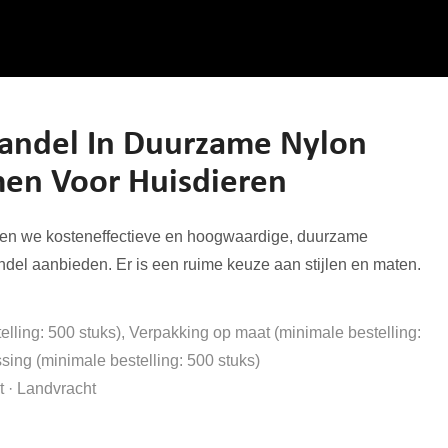
andel In Duurzame Nylon
men Voor Huisdieren
nnen we kosteneffectieve en hoogwaardige, duurzame
del aanbieden. Er is een ruime keuze aan stijlen en maten.
lling: 500 stuks), Verpakking op maat (minimale bestelling:
sing (minimale bestelling: 500 stuks)
 · Landvracht