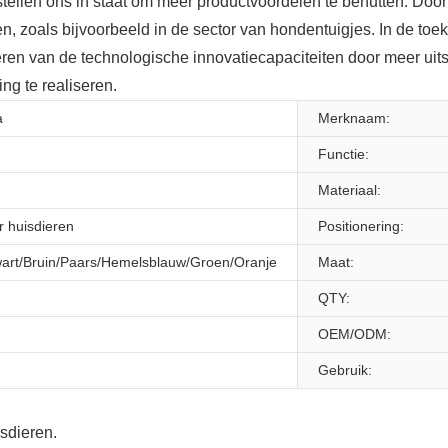
llen ons in staat om meer productvoordelen te benutten. Door he
, zoals bijvoorbeeld in de sector van hondentuigjes. In de toe
eren van de technologische innovatiecapaciteiten door meer uits
ng te realiseren.
a
Merknaam:
Functie:
Materiaal:
r huisdieren
Positionering:
art/Bruin/Paars/Hemelsblauw/Groen/Oranje
Maat:
QTY:
OEM/ODM:
Gebruik: