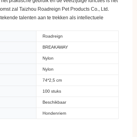
t praktische gebruik en de veelzijdige functies is het
komst zal Taizhou Roadreign Pet Products Co., Ltd.
tekende talenten aan te trekken als intellectuele
Roadreign
BREAKAWAY
Nylon
Nylon
74*2,5 cm
100 stuks
Beschikbaar
Hondenriem