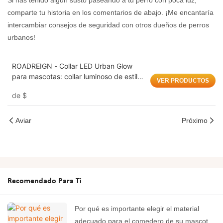
Si has tenido algún susto paseando a tu perro con poca luz,
comparte tu historia en los comentarios de abajo. ¡Me encantaría
intercambiar consejos de seguridad con otros dueños de perros
urbanos!
ROADREIGN - Collar LED Urban Glow
para mascotas: collar luminoso de estilo
VER PRODUCTOS
hip-hop moderno con diseño recargable
de
$
por USB.
Aviar
Próximo
Recomendado Para Ti
Por qué es importante elegir el material
adecuado para el comedero de su mascota