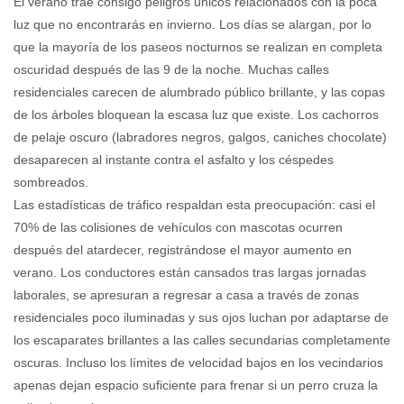
El verano trae consigo peligros únicos relacionados con la poca
luz que no encontrarás en invierno. Los días se alargan, por lo
que la mayoría de los paseos nocturnos se realizan en completa
oscuridad después de las 9 de la noche. Muchas calles
residenciales carecen de alumbrado público brillante, y las copas
de los árboles bloquean la escasa luz que existe. Los cachorros
de pelaje oscuro (labradores negros, galgos, caniches chocolate)
desaparecen al instante contra el asfalto y los céspedes
sombreados.
Las estadísticas de tráfico respaldan esta preocupación: casi el
70% de las colisiones de vehículos con mascotas ocurren
después del atardecer, registrándose el mayor aumento en
verano. Los conductores están cansados ​​tras largas jornadas
laborales, se apresuran a regresar a casa a través de zonas
residenciales poco iluminadas y sus ojos luchan por adaptarse de
los escaparates brillantes a las calles secundarias completamente
oscuras. Incluso los límites de velocidad bajos en los vecindarios
apenas dejan espacio suficiente para frenar si un perro cruza la