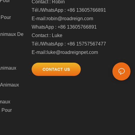
 Pour
Contact : Robin
Tél./WhatsApp : +86 13605766891
e Pour
E-mail:
robin@roadreign.com
WhatsApp : +86 13605766891
 Animaux De
Contact : Luke
Tél./WhatsApp : +86 15757567477
E-mail:
luke@roadreignpet.com
 Animaux
CONTACT US
 Animaux
imaux
s Pour