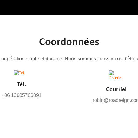
Coordonnées
oopération stable et durable. Nous sommes convaincus d'être v
Tél.
Courriel
+86 13605766891
robin@roadreign.co