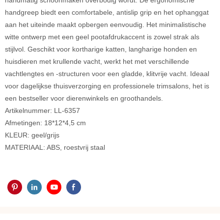
handmatig schoonmaken overbodig wordt. De ergonomische
handgreep biedt een comfortabele, antislip grip en het ophanggat
aan het uiteinde maakt opbergen eenvoudig. Het minimalistische
witte ontwerp met een geel pootafdrukaccent is zowel strak als
stijlvol. Geschikt voor kortharige katten, langharige honden en
huisdieren met krullende vacht, werkt het met verschillende
vachtlengtes en -structuren voor een gladde, klitvrije vacht. Ideaal
voor dagelijkse thuisverzorging en professionele trimsalons, het is
een bestseller voor dierenwinkels en groothandels.
Artikelnummer: LL-6357
Afmetingen: 18*12*4,5 cm
KLEUR: geel/grijs
MATERIAAL: ABS, roestvrij staal