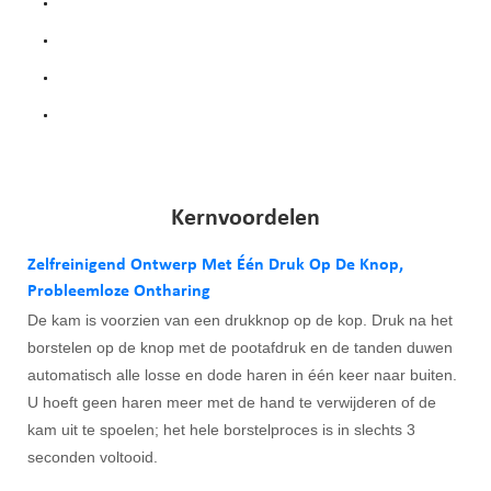
Zachte kammen: Zacht voor de vacht van uw huisdier, voor een
comfortabele verzorging.
Milieuvriendelijk materiaal: Gemaakt van duurzaam ABS en
roestvrij staal.
Betaalbare prijs: Ideaal voor zowel huisdiereigenaren als
dierenwinkels.
Leuke stijl: Een aantrekkelijk uiterlijk verbetert de
gebruikerservaring.
Kernvoordelen
Zelfreinigend Ontwerp Met Één Druk Op De Knop,
Probleemloze Ontharing
De kam is voorzien van een drukknop op de kop. Druk na het
borstelen op de knop met de pootafdruk en de tanden duwen
automatisch alle losse en dode haren in één keer naar buiten.
U hoeft geen haren meer met de hand te verwijderen of de
kam uit te spoelen; het hele borstelproces is in slechts 3
seconden voltooid.