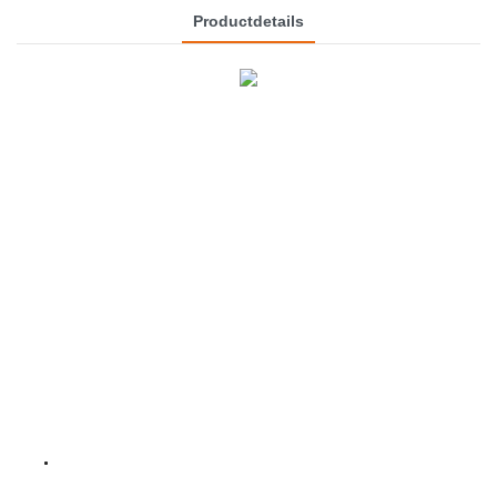
Productdetails
Belangrijkst
punten in
één
oogopslag
Draagbaar ontwerp: Gemakkelijk mee te nemen en te gebruiken
voor het verzorgen van huisdieren.