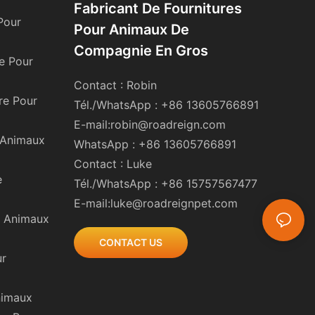
Fabricant De Fournitures
Pour
Pour Animaux De
Compagnie En Gros
ge Pour
Contact : Robin
re Pour
Tél./WhatsApp : +86 13605766891
E-mail:
robin@roadreign.com
r Animaux
WhatsApp : +86 13605766891
Contact : Luke
e
Tél./WhatsApp : +86 15757567477
E-mail:
luke@roadreignpet.com
r Animaux
CONTACT US
ur
nimaux