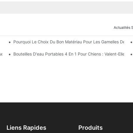
Actualités
Pourquoi Le Choix Du Bon Matériau Pour Les Gamelles De Vos
ournitures Pour Animaux De Compagnie
server La Qualité Des Repas De Votre Ami À Quatre Pattes
Bouteilles D'eau Portables 4 En 1 Pour Chiens : Valent-Elles L
Liens Rapides
Produits