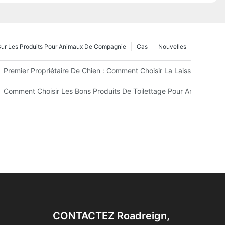
 Sur Les Produits Pour Animaux De Compagnie
Cas
Nouvelles
 Animaux Est Important Pour Votre Entreprise
Premier Propriétaire De Chien : Comment Choisir La Laisse Et Le Ha
e Coup ? (Test Honnête)
Comment Choisir Les Bons Produits De Toilettage Pour Animaux D
CONTACTEZ Roadreign,