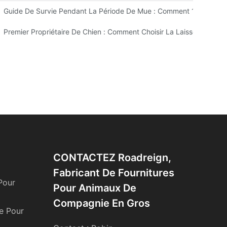
Produits Pour Animaux En Gros
Guide De Survie Pendant La Période De Mue : Comment 10 Minutes
ien En Été 2026 : Au-Delà Des Bandes Réfléchissantes – Que Vous F
Premier Propriétaire De Chien : Comment Choisir La Laisse Et Le Ha
CONTACTEZ Roadreign,
Fabricant De Fournitures
Pour
Pour Animaux De
Compagnie En Gros
ge Pour