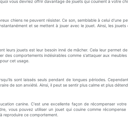
uoi vous devriez offrir davantage de jouets qui couinent à votre chi
ux chiens ne peuvent résister. Ce son, semblable à celui d'une peti
 instantanément et se mettent à jouer avec le jouet. Ainsi, les joue
ent leurs jouets est leur besoin inné de mâcher. Cela leur permet d
per des comportements indésirables comme s'attaquer aux meubles ou
 pour cet usage.
squ'ils sont laissés seuls pendant de longues périodes. Cependant
straire de son anxiété. Ainsi, il peut se sentir plus calme et plus dé
éducation canine. C'est une excellente façon de récompenser votre
e, vous pouvez utiliser un jouet qui couine comme récompense lor
a à reproduire ce comportement.