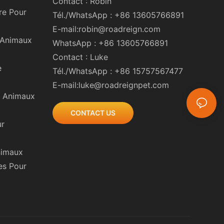
Contact : Robin
re Pour
Tél./WhatsApp : +86 13605766891
E-mail:
robin@roadreign.com
r Animaux
WhatsApp : +86 13605766891
Contact : Luke
e
Tél./WhatsApp : +86 15757567477
E-mail:
luke@roadreignpet.com
r Animaux
CONTACT US
ur
nimaux
es Pour