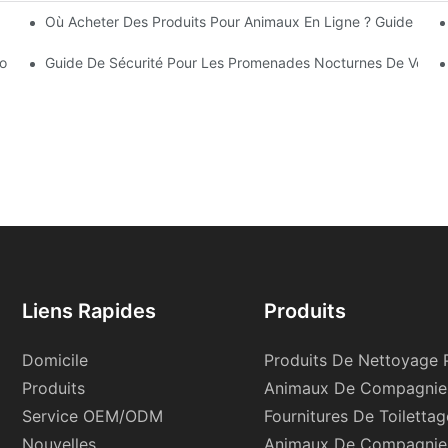
Où Acheter Des Produits Pour Animaux En Ligne ? Guide Des 
Pour Un Bain En Douceur, Du Point De Vue De Votre Félin.
opriétaires De Chats Et De Chiens
Guide De Sécurité Pour Les Promenades Nocturnes De Votre Ch
Liens Rapides
Produits
Domicile
Produits De Nettoyage 
Produits
Animaux De Compagnie
Service OEM/ODM
Fournitures De Toiletta
Nouvelles
Animaux De Compagnie