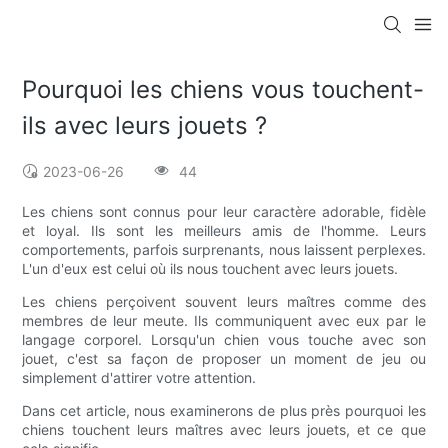
Pourquoi les chiens vous touchent-
ils avec leurs jouets ?
2023-06-26
44
Les chiens sont connus pour leur caractère adorable, fidèle
et loyal. Ils sont les meilleurs amis de l'homme. Leurs
comportements, parfois surprenants, nous laissent perplexes.
L'un d'eux est celui où ils nous touchent avec leurs jouets.
Les chiens perçoivent souvent leurs maîtres comme des
membres de leur meute. Ils communiquent avec eux par le
langage corporel. Lorsqu'un chien vous touche avec son
jouet, c'est sa façon de proposer un moment de jeu ou
simplement d'attirer votre attention.
Dans cet article, nous examinerons de plus près pourquoi les
chiens touchent leurs maîtres avec leurs jouets, et ce que