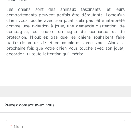
Les chiens sont des animaux fascinants, et leurs
comportements peuvent parfois être déroutants. Lorsqu'un
chien vous touche avec son jouet, cela peut être interprété
comme une invitation à jouer, une demande d'attention, de
compagnie, ou encore un signe de confiance et de
protection. N'oubliez pas que les chiens souhaitent faire
partie de votre vie et communiquer avec vous. Alors, la
prochaine fois que votre chien vous touche avec son jouet,
accordez-lui toute l'attention qu'il mérite.
.
Prenez contact avec nous
Nom