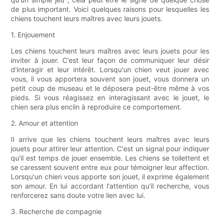
de plus important. Voici quelques raisons pour lesquelles les
chiens touchent leurs maîtres avec leurs jouets.
1. Enjouement
Les chiens touchent leurs maîtres avec leurs jouets pour les
inviter à jouer. C'est leur façon de communiquer leur désir
d'interagir et leur intérêt. Lorsqu'un chien veut jouer avec
vous, il vous apportera souvent son jouet, vous donnera un
petit coup de museau et le déposera peut-être même à vos
pieds. Si vous réagissez en interagissant avec le jouet, le
chien sera plus enclin à reproduire ce comportement.
2. Amour et attention
Il arrive que les chiens touchent leurs maîtres avec leurs
jouets pour attirer leur attention. C'est un signal pour indiquer
qu'il est temps de jouer ensemble. Les chiens se toilettent et
se caressent souvent entre eux pour témoigner leur affection.
Lorsqu'un chien vous apporte son jouet, il exprime également
son amour. En lui accordant l'attention qu'il recherche, vous
renforcerez sans doute votre lien avec lui.
3. Recherche de compagnie