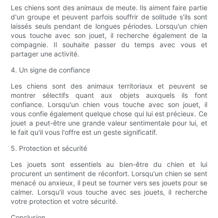
Les chiens sont des animaux de meute. Ils aiment faire partie
d'un groupe et peuvent parfois souffrir de solitude s'ils sont
laissés seuls pendant de longues périodes. Lorsqu'un chien
vous touche avec son jouet, il recherche également de la
compagnie. Il souhaite passer du temps avec vous et
partager une activité.
4. Un signe de confiance
Les chiens sont des animaux territoriaux et peuvent se
montrer sélectifs quant aux objets auxquels ils font
confiance. Lorsqu'un chien vous touche avec son jouet, il
vous confie également quelque chose qui lui est précieux. Ce
jouet a peut-être une grande valeur sentimentale pour lui, et
le fait qu'il vous l'offre est un geste significatif.
5. Protection et sécurité
Les jouets sont essentiels au bien-être du chien et lui
procurent un sentiment de réconfort. Lorsqu'un chien se sent
menacé ou anxieux, il peut se tourner vers ses jouets pour se
calmer. Lorsqu'il vous touche avec ses jouets, il recherche
votre protection et votre sécurité.
Conclusion