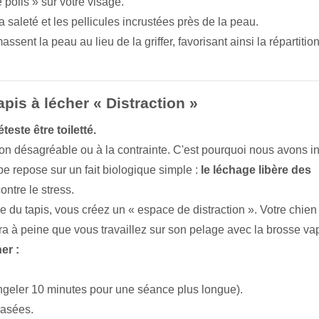
e poils » sur votre visage.
 saleté et les pellicules incrustées près de la peau.
ssent la peau au lieu de la griffer, favorisant ainsi la répartitio
pis à lécher
« Distraction »
teste être toiletté.
on désagréable ou à la contrainte. C'est pourquoi nous avons in
pe repose sur un fait biologique simple :
le léchage libère des
ntre le stress.
e du tapis, vous créez un « espace de distraction ». Votre chien
era à peine que vous travaillez sur son pelage avec la brosse va
er :
ngeler 10 minutes pour une séance plus longue).
rasées.