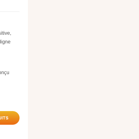
tive,
digne
conçu
UITS