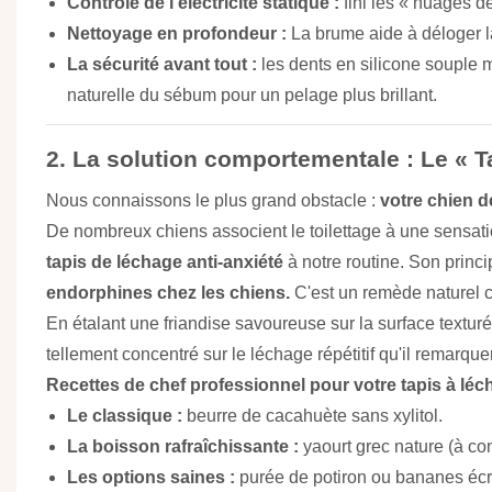
Contrôle de l'électricité statique :
fini les « nuages ​​d
Nettoyage en profondeur :
La brume aide à déloger la
La sécurité avant tout :
les dents en silicone souple ma
naturelle du sébum pour un pelage plus brillant.
2. La solution comportementale : Le «
Ta
Nous connaissons le plus grand obstacle :
votre chien dé
De nombreux chiens associent le toilettage à une sensati
tapis de léchage anti-anxiété
à notre routine. Son princi
endorphines chez les chiens.
C'est un remède naturel co
En étalant une friandise savoureuse sur la surface texturé
tellement concentré sur le léchage répétitif qu'il remarqu
Recettes de chef professionnel pour votre tapis à léch
Le classique :
beurre de cacahuète sans xylitol.
La boisson rafraîchissante :
yaourt grec nature (à co
Les options saines :
purée de potiron ou bananes éc