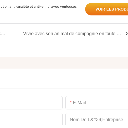
ction anti-anxiété et anti-ennui avec ventouses
VOIR LES PROD
Pourquoi les gamelles en acier inoxydable pour chiens et chats sont-elles le meilleur choix pour l&#39;alimentation quotidienne de vos animaux de compagnie ?
Vivre avec son animal de compagnie en toute simplicité : comment les produits multifonctionnels 3 en 1 peuvent vous faire gagner de la place chez vous ?
E-Mail
Nom De L&#39;entreprise