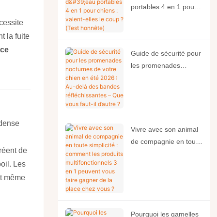
portables 4 en 1 pour
chiens : valent-elles le
cessite
coup ? (Test honnête)
 la fuite
uce
Guide de sécurité pour
les promenades
nocturnes de votre
chien en été 2026 : Au-
delà des bandes
réfléchissantes – Que
 dense
vous faut-il d’autre ?
Vivre avec son animal
de compagnie en toute
réent de
simplicité : comment
poil. Les
les produits
ant même
multifonctionnels 3 en
1 peuvent vous faire
gagner de la place
chez vous ?
Pourquoi les gamelles