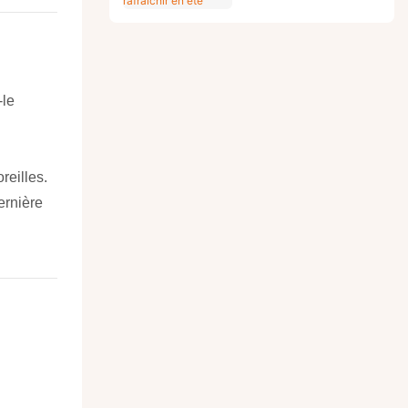
été
-le
reilles.
ernière