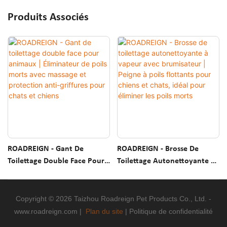
Produits Associés
ROADREIGN - Gant De
ROADREIGN - Brosse De
Toilettage Double Face Pour
Toilettage Autonettoyante À
Animaux | Éliminateur De
Vapeur Avec Brumisateur |
Poils Morts Avec Massage Et
Peigne À Poils Flottants Pour
Protection Anti-Griffures
Chiens Et Chats, Idéal Pour
Copyright © 2026 Taizhou Roadreign Pet Products Co., Ltd. -
Pour Chats Et Chiens
Éliminer Les Poils Morts
www.roadreign.com
|
Plan du site
|
Politique
de confidentialité