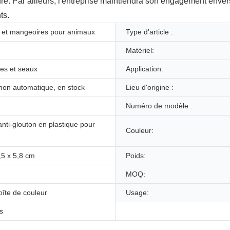
eure. Par ailleurs, l'entreprise maintiendra son engagement enve
ts.
 et mangeoires pour animaux
Type d'article :
Matériel:
ses et seaux
Application:
non automatique, en stock
Lieu d'origine :
Numéro de modèle :
nti-glouton en plastique pour
Couleur:
,5 x 5,8 cm
Poids:
MOQ:
oîte de couleur
Usage:
s