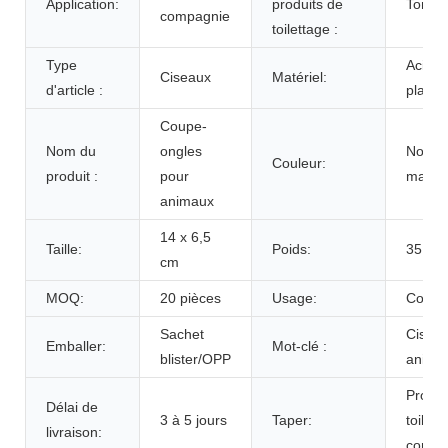
Application:
produits de
Tondeu
compagnie
toilettage :
Type
Acier 
Ciseaux
Matériel:
d'article :
plasti
Coupe-
Nom du
ongles
Noir/G
Couleur:
produit :
pour
marine
animaux
14 x 6,5
Taille:
Poids:
35 g
cm
MOQ:
20 pièces
Usage:
Coupe
Sachet
Ciseau
Emballer:
Mot-clé :
blister/OPP
anima
Produi
Délai de
3 à 5 jours
Taper:
toilet
livraison:
compa