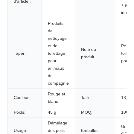
d'article :
+ acier
inoxyd
Produits
de
nettoyage
et de
Peigne
Nom du
Taper:
toilettage
toilett
produit :
pour
pour 
animaux
de
compagnie
Rouge et
Couleur:
Taille:
13,5 x
blanc
Poids:
45 g
MOQ:
100 pi
Démêlage
Un sac
Usage:
des poils
Emballer:
OPP