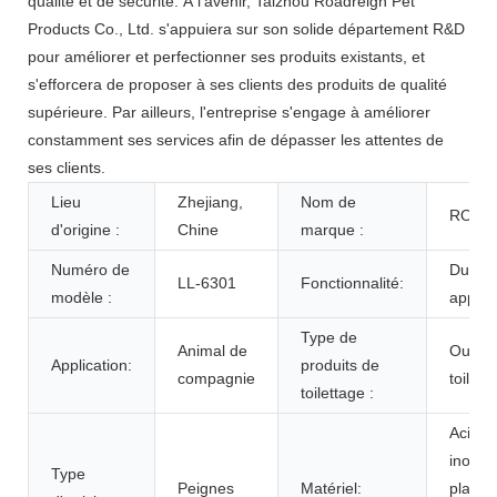
qualité et de sécurité. À l'avenir, Taizhou Roadreign Pet
Products Co., Ltd. s'appuiera sur son solide département R&D
pour améliorer et perfectionner ses produits existants, et
s'efforcera de proposer à ses clients des produits de qualité
supérieure. Par ailleurs, l'entreprise s'engage à améliorer
constamment ses services afin de dépasser les attentes de
ses clients.
Lieu
Zhejiang,
Nom de
ROAD
d'origine :
Chine
marque :
Numéro de
Durabl
LL-6301
Fonctionnalité:
modèle :
approv
Type de
Animal de
Outils
Application:
produits de
compagnie
toilett
toilettage :
Acier
inoxyd
Type
Peignes
Matériel:
plasti