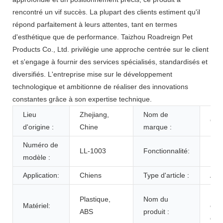
rencontré un vif succès. La plupart des clients estiment qu'il
répond parfaitement à leurs attentes, tant en termes
d'esthétique que de performance. Taizhou Roadreign Pet
Products Co., Ltd. privilégie une approche centrée sur le client
et s'engage à fournir des services spécialisés, standardisés et
diversifiés. L'entreprise mise sur le développement
technologique et ambitionne de réaliser des innovations
constantes grâce à son expertise technique.
Lieu
Zhejiang,
Nom de
OE
d'origine :
Chine
marque :
Numéro de
LL-1003
Fonctionnalité:
Dur
modèle :
Application:
Chiens
Type d'article :
Aut
Ram
Plastique,
Nom du
Matériel:
crot
ABS
produit :
d'a