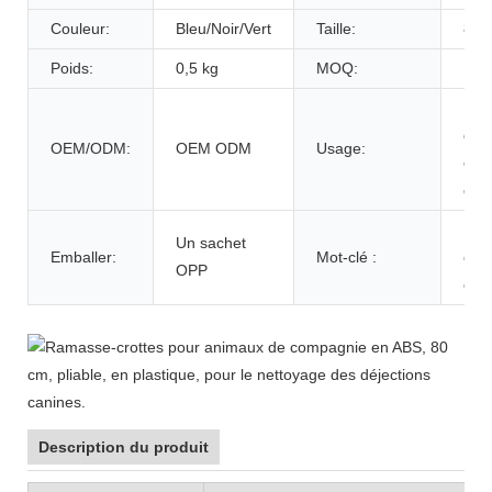
Couleur:
Bleu/Noir/Vert
Taille:
80*
Poids:
0,5 kg
MOQ:
100
Net
des
OEM/ODM:
OEM ODM
Usage:
exc
de 
Ram
Un sachet
Emballer:
Mot-clé :
crot
OPP
chi
Description du produit